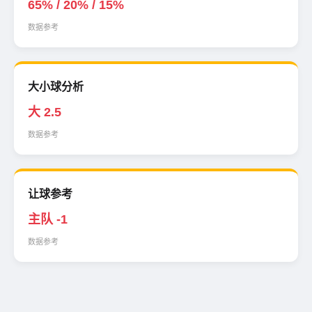
65% / 20% / 15%
数据参考
大小球分析
大 2.5
数据参考
让球参考
主队 -1
数据参考