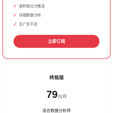
毫秒级比分推送
详细数据分析
无广告干扰
立即订阅
终极版
79
元/月
适合数据分析师