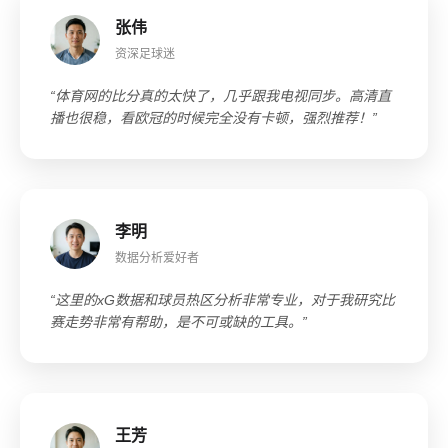
张伟
资深足球迷
“体育网的比分真的太快了，几乎跟我电视同步。高清直
播也很稳，看欧冠的时候完全没有卡顿，强烈推荐！”
李明
数据分析爱好者
“这里的xG数据和球员热区分析非常专业，对于我研究比
赛走势非常有帮助，是不可或缺的工具。”
王芳