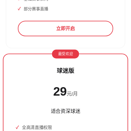
部分赛事直播
立即开启
最受欢迎
球迷版
29
元/月
适合资深球迷
全高清直播权限