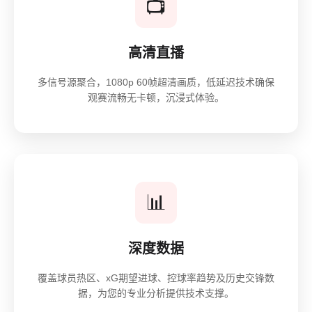
📺
高清直播
多信号源聚合，1080p 60帧超清画质，低延迟技术确保
观赛流畅无卡顿，沉浸式体验。
📊
深度数据
覆盖球员热区、xG期望进球、控球率趋势及历史交锋数
据，为您的专业分析提供技术支撑。