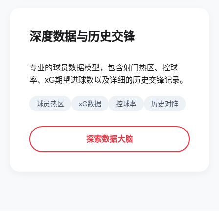
深度数据与历史交锋
专业的球员数据模型，包含射门热区、控球
率、xG期望进球数以及详细的历史交锋记录。
球员热区
xG数据
控球率
历史对阵
探索数据大脑