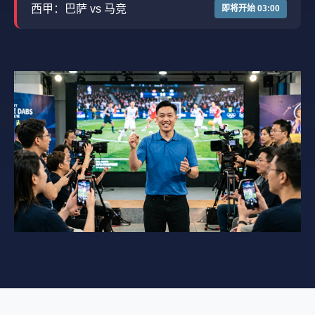
西甲：巴萨 vs 马竞
即将开始 03:00