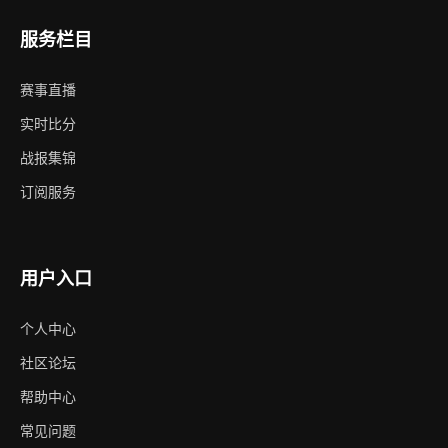
服务栏目
赛事直播
实时比分
战报集锦
订阅服务
用户入口
个人中心
社区论坛
帮助中心
常见问题