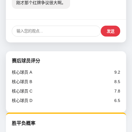
刚才那个红牌争议很大啊。
发送
赛后球员评分
核心球员 A
9.2
核心球员 B
8.5
核心球员 C
7.8
核心球员 D
6.5
胜平负概率