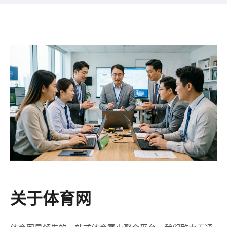
关于体育网