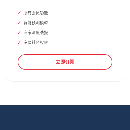
所有会员功能
智能预测模型
专家深度战报
专属社区权限
立即订阅