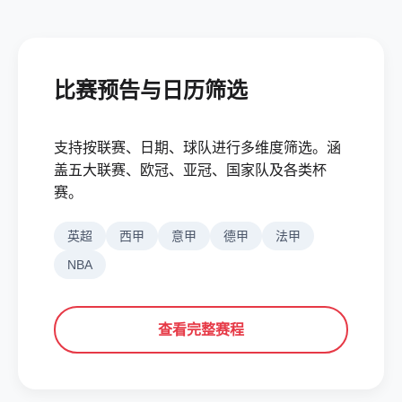
比赛预告与日历筛选
支持按联赛、日期、球队进行多维度筛选。涵
盖五大联赛、欧冠、亚冠、国家队及各类杯
赛。
英超
西甲
意甲
德甲
法甲
NBA
查看完整赛程