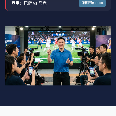
西甲：巴萨 vs 马竞
即将开始 03:00