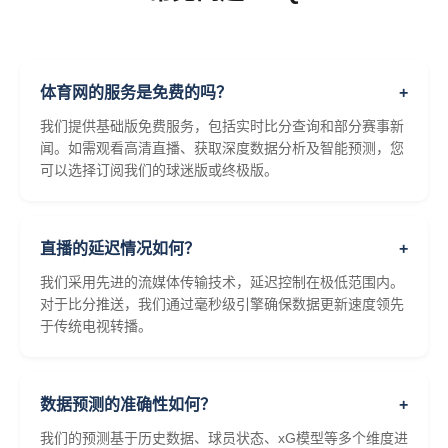
体育网的服务是免费的吗？
+
我们提供基础版免费服务，包括实时比分查询和部分赛事新
闻。如需观看高清直播、获取深度数据分析及智能预测，您
可以选择订阅我们的球迷版或终极版。
直播的延迟情况如何？
+
我们采用先进的流媒体传输技术，延迟控制在极低范围内。
对于比分推送，我们通过毫秒级引擎确保数据更新速度领先
于传统电视转播。
数据预测的准确性如何？
+
我们的预测基于历史数据、球员状态、xG模型等多个维度进