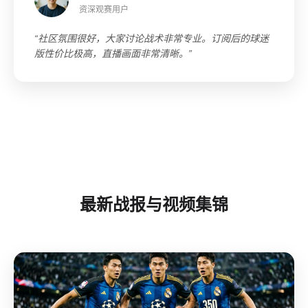
资深观赛用户
“社区氛围很好，大家讨论战术非常专业。订阅后的球迷
版性价比极高，直播画面非常清晰。”
最新战报与视频集锦