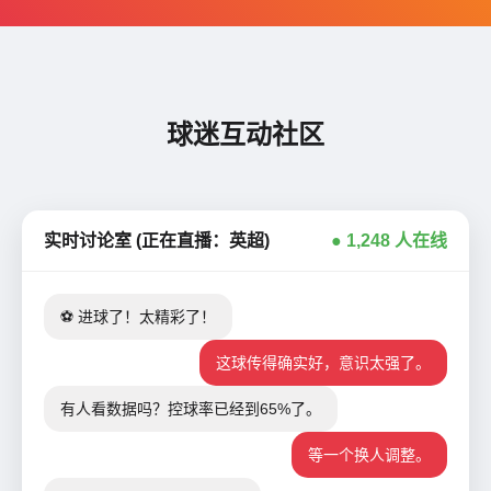
球迷互动社区
实时讨论室 (正在直播：英超)
● 1,248 人在线
⚽ 进球了！太精彩了！
这球传得确实好，意识太强了。
有人看数据吗？控球率已经到65%了。
等一个换人调整。