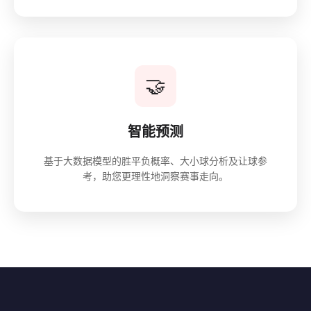
🤝
智能预测
基于大数据模型的胜平负概率、大小球分析及让球参
考，助您更理性地洞察赛事走向。