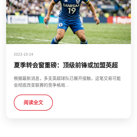
2023-10-24
夏季转会窗重磅：顶级前锋或加盟英超
根据最新消息，多支英超球队已展开接触，这笔交易可能
会彻底改变联赛的竞争格局...
阅读全文