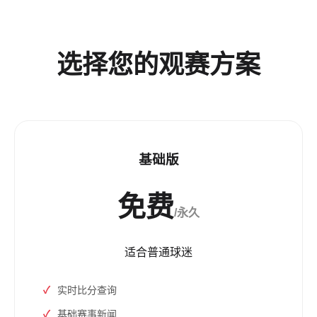
选择您的观赛方案
基础版
免费
/永久
适合普通球迷
实时比分查询
基础赛事新闻