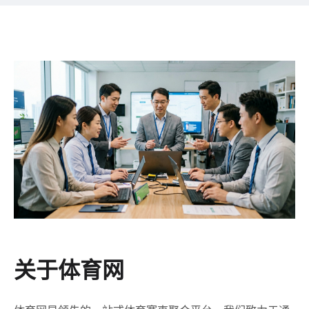
关于体育网