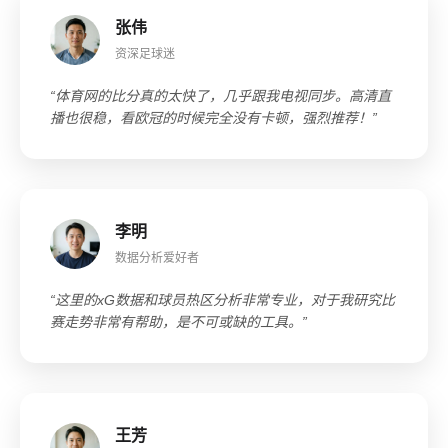
张伟
资深足球迷
“体育网的比分真的太快了，几乎跟我电视同步。高清直
播也很稳，看欧冠的时候完全没有卡顿，强烈推荐！”
李明
数据分析爱好者
“这里的xG数据和球员热区分析非常专业，对于我研究比
赛走势非常有帮助，是不可或缺的工具。”
王芳