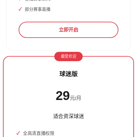
部分赛事直播
立即开启
最受欢迎
球迷版
29
元/月
适合资深球迷
全高清直播权限