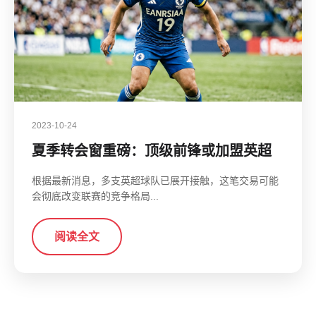
2023-10-24
夏季转会窗重磅：顶级前锋或加盟英超
根据最新消息，多支英超球队已展开接触，这笔交易可能
会彻底改变联赛的竞争格局...
阅读全文