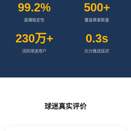
99.2%
500+
直播稳定性
覆盖赛事数量
230万+
0.3s
活跃球迷用户
比分推送延迟
球迷真实评价