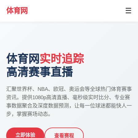
体育网
☰
体育网
实时追踪
高清赛事直播
汇聚世界杯、NBA、欧冠、奥运会等全球热门体育赛事
资讯。提供1080p高清直播、毫秒级实时比分、专业赛
事数据聚合及深度数据预测，让每一位球迷都能快人一
步，掌握赛场动态。
立即体验
查看赛程