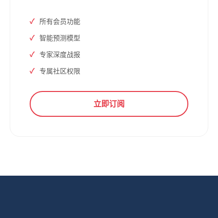
所有会员功能
智能预测模型
专家深度战报
专属社区权限
立即订阅