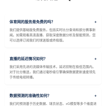
体育网的服务是免费的吗？
+
我们提供基础版免费服务，包括实时比分查询和部分赛事新
闻。如需观看高清直播、获取深度数据分析及智能预测，您
可以选择订阅我们的球迷版或终极版。
直播的延迟情况如何？
+
我们采用先进的流媒体传输技术，延迟控制在极低范围内。
对于比分推送，我们通过毫秒级引擎确保数据更新速度领先
于传统电视转播。
数据预测的准确性如何？
+
我们的预测基于历史数据、球员状态、xG模型等多个维度进