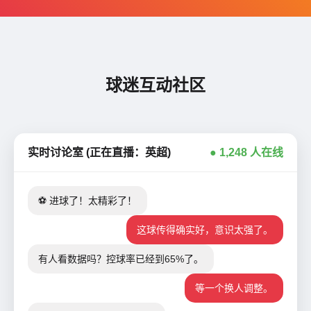
球迷互动社区
实时讨论室 (正在直播：英超)
● 1,248 人在线
⚽ 进球了！太精彩了！
这球传得确实好，意识太强了。
有人看数据吗？控球率已经到65%了。
等一个换人调整。