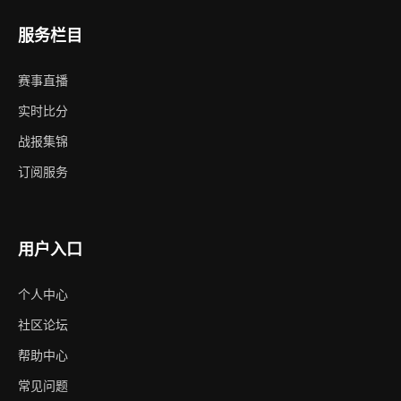
服务栏目
赛事直播
实时比分
战报集锦
订阅服务
用户入口
个人中心
社区论坛
帮助中心
常见问题