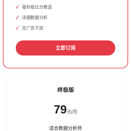
毫秒级比分推送
详细数据分析
无广告干扰
立即订阅
终极版
79
元/月
适合数据分析师