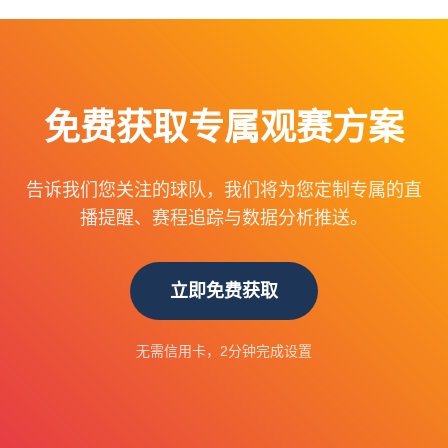
免费获取专属观赛方案
告诉我们您关注的球队，我们将为您定制专属的直
播提醒、赛程追踪与数据分析推送。
立即免费获取
无需信用卡，2分钟完成设置