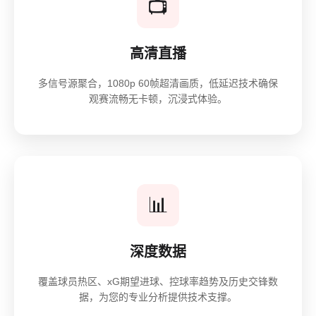
📺
高清直播
多信号源聚合，1080p 60帧超清画质，低延迟技术确保
观赛流畅无卡顿，沉浸式体验。
📊
深度数据
覆盖球员热区、xG期望进球、控球率趋势及历史交锋数
据，为您的专业分析提供技术支撑。