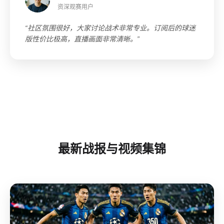
资深观赛用户
“社区氛围很好，大家讨论战术非常专业。订阅后的球迷
版性价比极高，直播画面非常清晰。”
最新战报与视频集锦