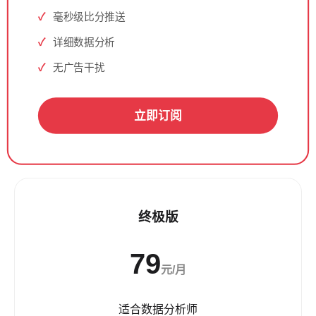
毫秒级比分推送
详细数据分析
无广告干扰
立即订阅
终极版
79
元/月
适合数据分析师