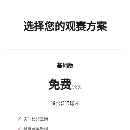
选择您的观赛方案
基础版
免费
/永久
适合普通球迷
实时比分查询
基础赛事新闻