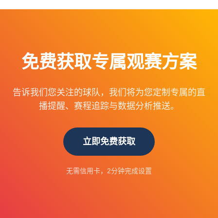
免费获取专属观赛方案
告诉我们您关注的球队，我们将为您定制专属的直
播提醒、赛程追踪与数据分析推送。
立即免费获取
无需信用卡，2分钟完成设置