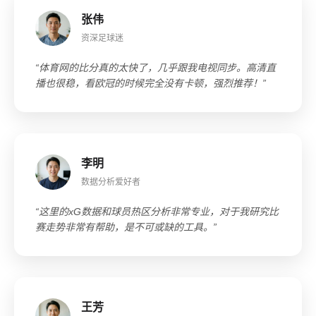
张伟
资深足球迷
“体育网的比分真的太快了，几乎跟我电视同步。高清直
播也很稳，看欧冠的时候完全没有卡顿，强烈推荐！”
李明
数据分析爱好者
“这里的xG数据和球员热区分析非常专业，对于我研究比
赛走势非常有帮助，是不可或缺的工具。”
王芳