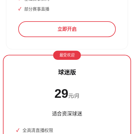
部分赛事直播
立即开启
最受欢迎
球迷版
29
元/月
适合资深球迷
全高清直播权限