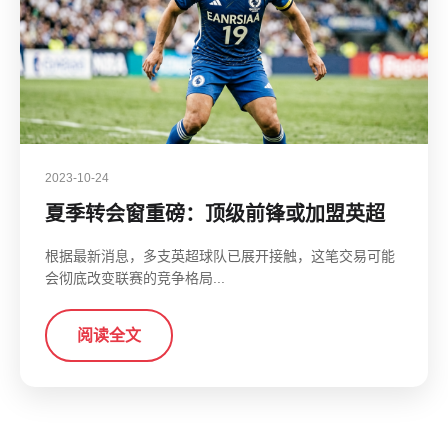
2023-10-24
夏季转会窗重磅：顶级前锋或加盟英超
根据最新消息，多支英超球队已展开接触，这笔交易可能
会彻底改变联赛的竞争格局...
阅读全文