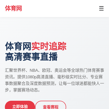
体育网
☰
体育网
实时追踪
高清赛事直播
汇聚世界杯、NBA、欧冠、奥运会等全球热门体育赛事
资讯。提供1080p高清直播、毫秒级实时比分、专业赛
事数据聚合及深度数据预测，让每一位球迷都能快人一
步，掌握赛场动态。
立即体验
查看赛程