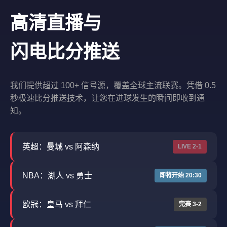
高清直播与
闪电比分推送
我们提供超过 100+ 信号源，覆盖全球主流联赛。凭借 0.5
秒极速比分推送技术，让您在进球发生的瞬间即收到通
知。
英超：曼城 vs 阿森纳
LIVE 2-1
NBA：湖人 vs 勇士
即将开始 20:30
欧冠：皇马 vs 拜仁
完赛 3-2