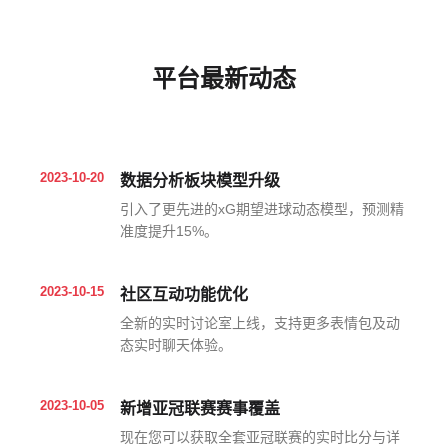
平台最新动态
2023-10-20
数据分析板块模型升级
引入了更先进的xG期望进球动态模型，预测精
准度提升15%。
2023-10-15
社区互动功能优化
全新的实时讨论室上线，支持更多表情包及动
态实时聊天体验。
2023-10-05
新增亚冠联赛赛事覆盖
现在您可以获取全套亚冠联赛的实时比分与详