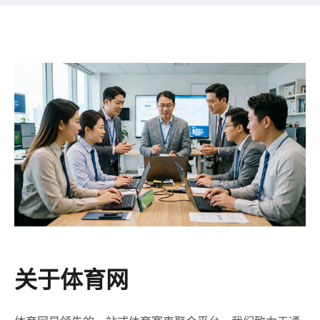
关于体育网