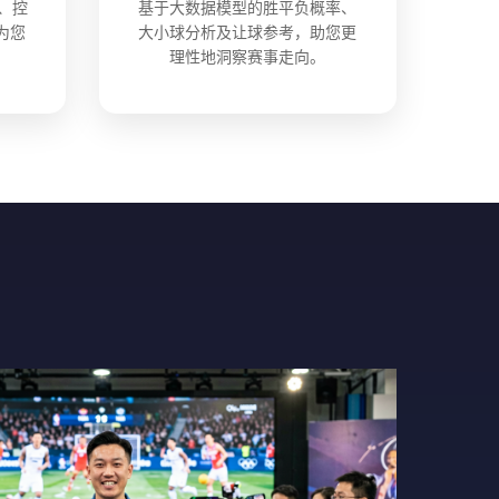
、控
基于大数据模型的胜平负概率、
为您
大小球分析及让球参考，助您更
。
理性地洞察赛事走向。