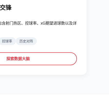
交锋
包含射门热区、控球率、xG期望进球数以及详
控球率
历史对阵
探索数据大脑