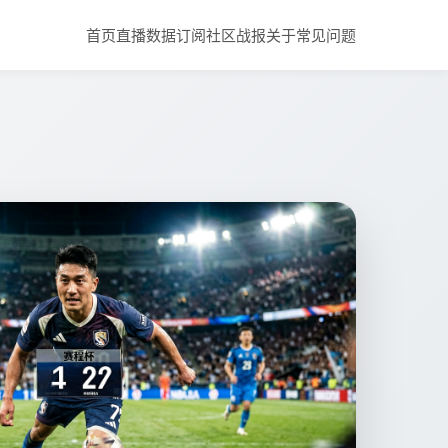
首页
直播
数据
订阅
社区
战报
关于
常见问题