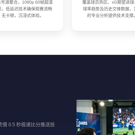
号源聚合，1080p 60帧超清
覆盖球员热区、xG期望进球
质，低延迟技术确保观赛流畅
球率趋势及历史交锋数据，
无卡顿，沉浸式体验。
的专业分析提供技术支撑
借 0.5 秒极速比分推送技