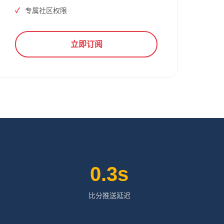
专属社区权限
立即订阅
0.3s
比分推送延迟