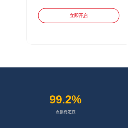
立即开启
99.2%
直播稳定性