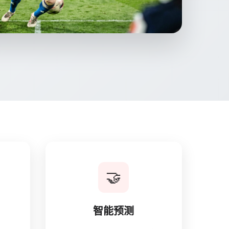
🤝
智能预测