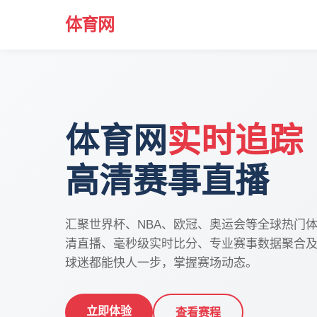
体育网
体育网
实时追踪
高清赛事直播
汇聚世界杯、NBA、欧冠、奥运会等全球热门体育
清直播、毫秒级实时比分、专业赛事数据聚合
球迷都能快人一步，掌握赛场动态。
立即体验
查看赛程