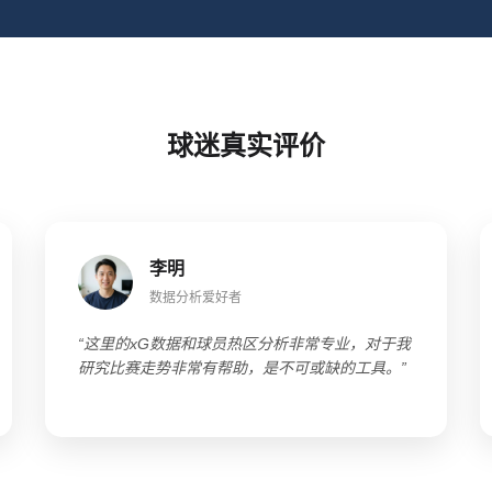
球迷真实评价
李明
数据分析爱好者
“这里的xG数据和球员热区分析非常专业，对于我
研究比赛走势非常有帮助，是不可或缺的工具。”